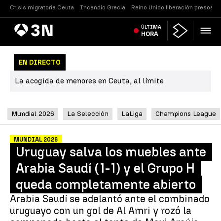
Crisis migratoria Ceuta
Incendio Grecia
Reino Unido liberación presos
Antena
ÚLTIMA
Noticias
3
HORA
EN DIRECTO
La acogida de menores en Ceuta, al límite
Mundial 2026
La Selección
LaLiga
Champions League
MUNDIAL 2026
Uruguay salva los muebles ante
Arabia Saudí (1-1) y el Grupo H
queda completamente abierto
Arabia Saudí se adelantó ante el combinado
uruguayo con un gol de Al Amri y rozó la