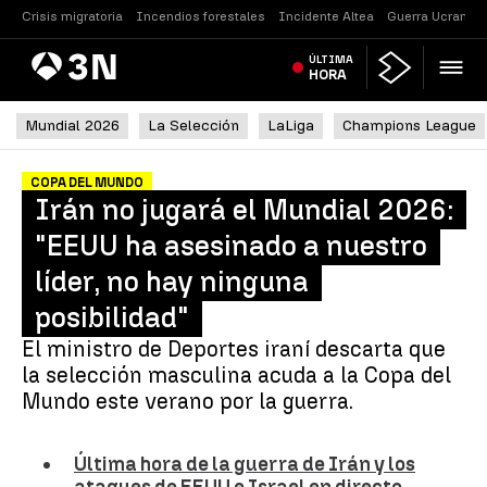
Crisis migratoria
Incendios forestales
Incidente Altea
Guerra Ucrania
Antena
ÚLTIMA
Noticias
3
HORA
Mundial 2026
La Selección
LaLiga
Champions League
COPA DEL MUNDO
Irán no jugará el Mundial 2026:
"EEUU ha asesinado a nuestro
líder, no hay ninguna
posibilidad"
El ministro de Deportes iraní descarta que
la selección masculina acuda a la Copa del
Mundo este verano por la guerra.
Última hora de la guerra de Irán y los
ataques de EEUU e Israel en directo