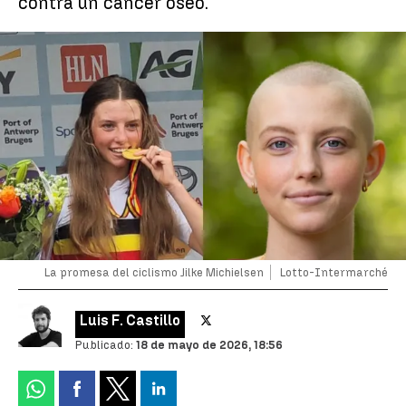
contra un cáncer óseo.
La promesa del ciclismo Jilke Michielsen
Lotto-Intermarché
Luis F. Castillo
Publicado:
18 de mayo de 2026, 18:56