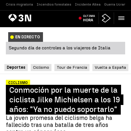
Crisis migratoria
Incendios forestales
Incidente Altea
Guerra Ucrania
Antena
ÚLTIMA
Noticias
3
HORA
EN DIRECTO
Segundo día de controles a los viajeros de Italia
Deportes
Ciclismo
Tour de Francia
Vuelta a España
CICLISMO
Conmoción por la muerte de la
ciclista Jilke Michielsen a los 19
años: "Ya no puedo soportarlo"
La joven promesa del ciclismo belga ha
fallecido tras una batalla de tres años