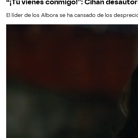
“¡Tú vienes conmigo!”: Cihan desautori
El líder de los Albora se ha cansado de los desprecio