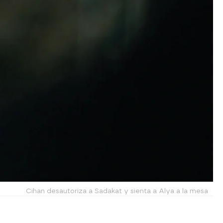
Cihan desautoriza a Sadakat y sienta a Alya a la mesa