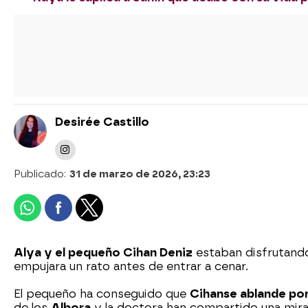
Desirée Castillo
Publicado:
31 de marzo de 2026, 23:23
Alya y el pequeño Cihan Deniz
estaban disfrutand
empujara un rato antes de entrar a cenar.
El pequeño ha conseguido que
Cihan
se ablande po
de los
Albora
y la doctora han compartido una mir