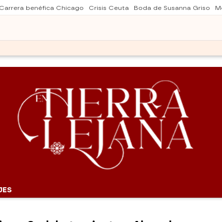
Carrera benéfica Chicago
Crisis Ceuta
Boda de Susanna Griso
Me
JES