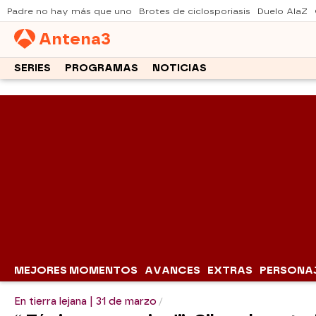
Padre no hay más que uno
Brotes de ciclosporiasis
Duelo AlaZ
Antena
3
SERIES
PROGRAMAS
NOTICIAS
MEJORES MOMENTOS
AVANCES
EXTRAS
PERSONA
En tierra lejana | 31 de marzo