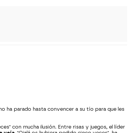
o no ha parado hasta convencer a su tío para que les
es" con mucha ilusión. Entre risas y juegos, el líder
e veía
. "Ojalá os hubiera pedido cinco veces", ha