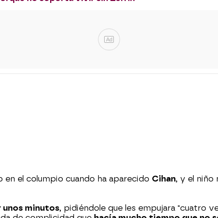
Ad
o en el columpio cuando ha aparecido
Cihan
, y el niñ
r unos minutos
, pidiéndole que les empujara "cuatro vec
ada de complicidad que
hacía mucho tiempo que no s