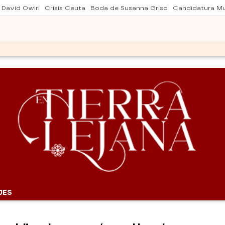
 David Owiri
Crisis Ceuta
Boda de Susanna Griso
Candidatura Mu
JES