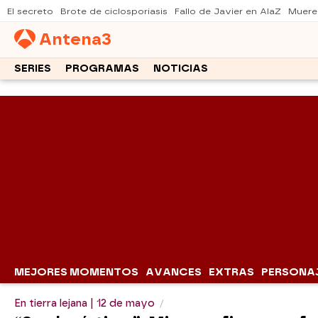
El secreto
Brote de ciclosporiasis
Fallo de Javier en AlaZ
Muere
Antena
3
SERIES
PROGRAMAS
NOTICIAS
MEJORES MOMENTOS
AVANCES
EXTRAS
PERSONA
En tierra lejana | 12 de mayo