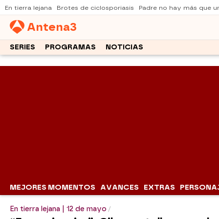
En tierra lejana
Brotes de ciclosporiasis
Padre no hay más que u
Antena
3
SERIES
PROGRAMAS
NOTICIAS
MEJORES MOMENTOS
AVANCES
EXTRAS
PERSONA
En tierra lejana | 12 de mayo