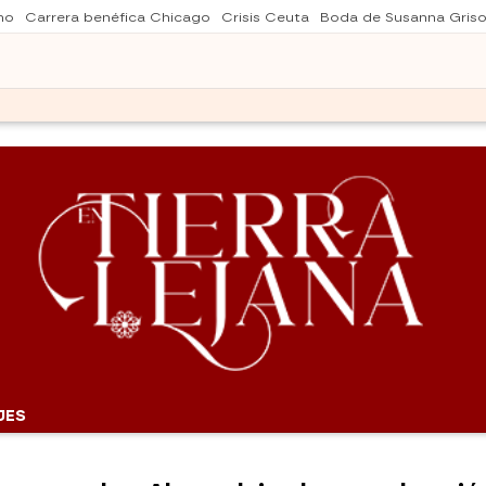
no
Carrera benéfica Chicago
Crisis Ceuta
Boda de Susanna Gris
JES