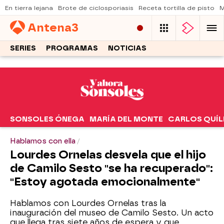
En tierra lejana
Brote de ciclosporiasis
Receta tortilla de pisto
M
Antena
3
SERIES
PROGRAMAS
NOTICIAS
SONSOLES ÓNEGA
MARÍA DEL MONTE
CARLOS QUÍL
Hablamos con ella
Lourdes Ornelas desvela que el hijo
de Camilo Sesto "se ha recuperado":
"Estoy agotada emocionalmente"
Hablamos con Lourdes Ornelas tras la
inauguración del museo de Camilo Sesto. Un acto
que llega tras siete años de espera y que