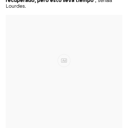
recuperado, pero esto lleva tiempo
", señala
Lourdes.
Ad