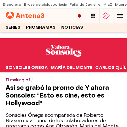
El secreto
Brote de ciclosporiasis
Fallo de Javier en AlaZ
Muere
Antena
3
SERIES
PROGRAMAS
NOTICIAS
SONSOLES ÓNEGA
MARÍA DEL MONTE
CARLOS QUÍL
El making of
Así se grabó la promo de Y ahora
Sonsoles: "Esto es cine, esto es
Hollywood"
Sonsoles Ónega acompañada de Roberto
Brasero y algunos de los colaboradores del
programa como
Ana Obregón, María del Monte,