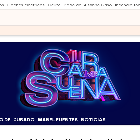
os
Coches eléctricos
Ceuta
Boda de Susanna Griso
Incendio fá
O DE
JURADO
MANEL FUENTES
NOTICIAS