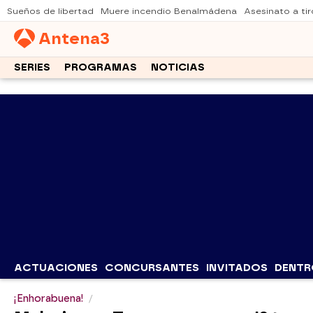
Sueños de libertad
Muere incendio Benalmádena
Asesinato a tir
Antena
3
SERIES
PROGRAMAS
NOTICIAS
ACTUACIONES
CONCURSANTES
INVITADOS
DENTR
¡Enhorabuena!