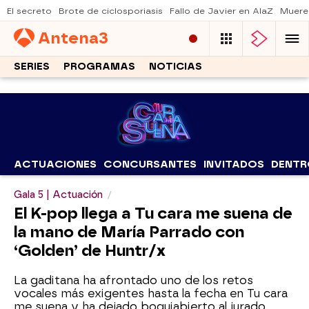
El secreto
Brote de ciclosporiasis
Fallo de Javier en AlaZ
Muere
Antena
3
SERIES
PROGRAMAS
NOTICIAS
ACTUACIONES
CONCURSANTES
INVITADOS
DENTR
Gala 5 | Actuación
El K-pop llega a Tu cara me suena de
la mano de María Parrado con
‘Golden’ de Huntr/x
La gaditana ha afrontado uno de los retos
vocales más exigentes hasta la fecha en Tu cara
me suena y ha dejado boquiabierto al jurado.