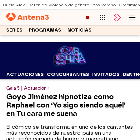
Duelo AlaZ
Detenido violencia de género
Yas verano
Crecimien
Antena
3
SERIES
PROGRAMAS
NOTICIAS
ACTUACIONES
CONCURSANTES
INVITADOS
DENTR
Gala 5 | Actuación
Goyo Jiménez hipnotiza como
Raphael con ‘Yo sigo siendo aquél’
en Tu cara me suena
El cómico se transforma en uno de los cantantes
más reconocidos de nuestro país en una
actuación cargada de humor y magnetismo.