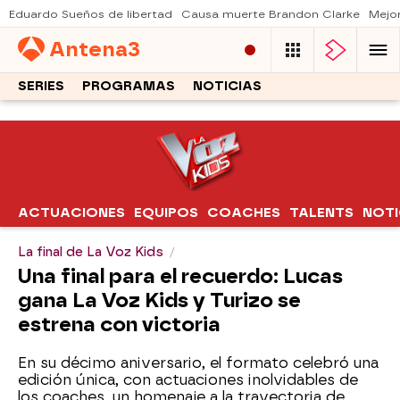
Eduardo Sueños de libertad
Causa muerte Brandon Clarke
Mejo
Antena
3
SERIES
PROGRAMAS
NOTICIAS
ACTUACIONES
EQUIPOS
COACHES
TALENTS
NOTI
La final de La Voz Kids
Una final para el recuerdo: Lucas
gana La Voz Kids y Turizo se
estrena con victoria
En su décimo aniversario, el formato celebró una
edición única, con actuaciones inolvidables de
los coaches, un homenaje a la trayectoria de