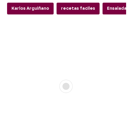
Karlos Arguiñano
recetas faciles
Ensalada