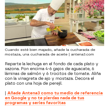
Cuando esté bien majado, añade la cucharada de
mostaza, una cucharada de aceite | antena3.com
Reparte la lechuga en el fondo de cada plato y
sazona. Pon encima 4-6 gajos de aguacate, 6
láminas de salmón y 6 trocitos de tomate. Aliña
con la vinagreta de ajo y mostaza. Decora el
plato con una hoja de perejil.
|
Añade Antena3 como tu medio de referencia
en Google y no te pierdas nada de tus
programas y series favoritas