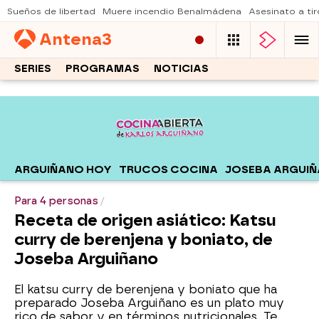
Sueños de libertad
Muere incendio Benalmádena
Asesinato a tir
Antena
3
SERIES
PROGRAMAS
NOTICIAS
ARGUIÑANO HOY
TRUCOS COCINA
JOSEBA ARGUI
Para 4 personas
Receta de origen asiático: Katsu
curry de berenjena y boniato, de
Joseba Arguiñano
El katsu curry de berenjena y boniato que ha
preparado Joseba Arguiñano es un plato muy
rico de sabor y en términos nutricionales. Te