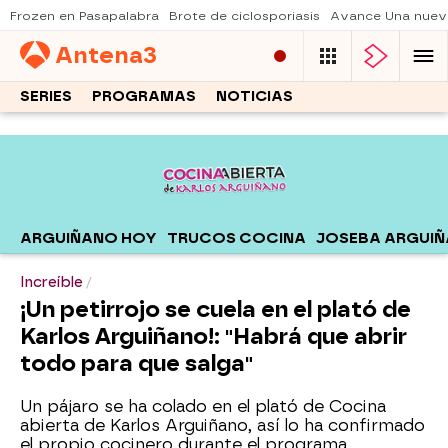
Frozen en Pasapalabra
Brote de ciclosporiasis
Avance Una nuev
Antena
3
SERIES
PROGRAMAS
NOTICIAS
ARGUIÑANO HOY
TRUCOS COCINA
JOSEBA ARGUI
Increíble
¡Un petirrojo se cuela en el plató de
Karlos Arguiñano!: "Habrá que abrir
todo para que salga"
Un pájaro se ha colado en el plató de Cocina
abierta de Karlos Arguiñano, así lo ha confirmado
el propio cocinero durante el programa.