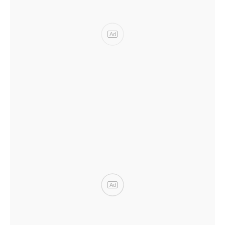
Ad
Ad