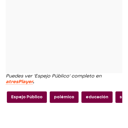
Puedes ver 'Espejo Público' completo en
atresPlayer
.
Espejo Público
polémico
educación
sex