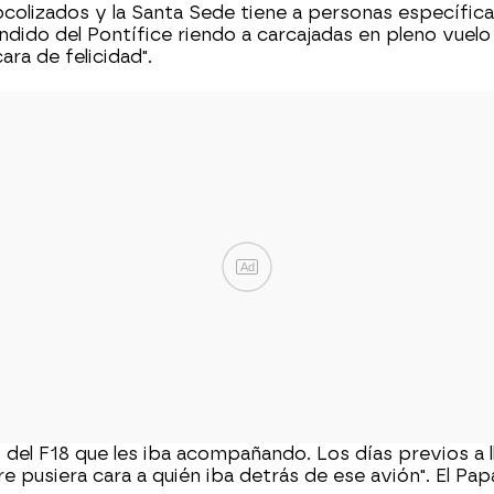
colizados y la Santa Sede tiene a personas específic
ndido del Pontífice riendo a carcajadas en pleno vuel
ra de felicidad".
Ad
o del F18 que les iba acompañando. Los días previos a ll
e pusiera cara a quién iba detrás de ese avión". El Pap