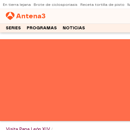
En tierra lejana
Brote de ciclosporiasis
Receta tortilla de pisto
M
Antena
3
SERIES
PROGRAMAS
NOTICIAS
Visita Papa León XIV