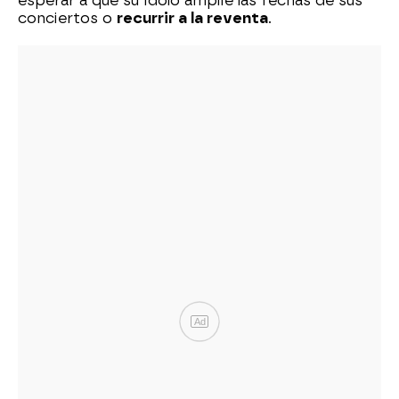
esperar a que su ídolo amplíe las fechas de sus
conciertos o
recurrir a la reventa
.
Ad