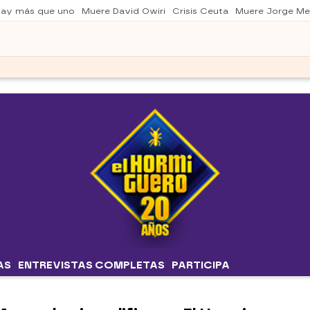
 hay más que uno
Muere David Owiri
Crisis Ceuta
Muere Jorge Me
AS
ENTREVISTAS COMPLETAS
PARTICIPA