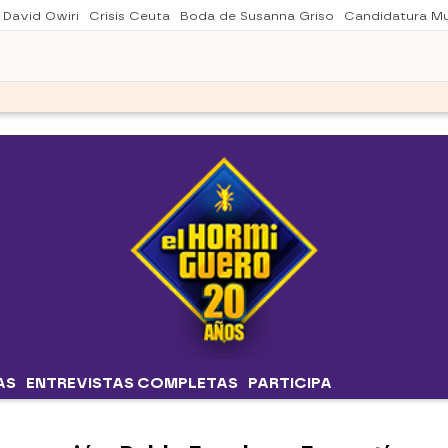
 David Owiri
Crisis Ceuta
Boda de Susanna Griso
Candidatura Mu
AS
ENTREVISTAS COMPLETAS
PARTICIPA