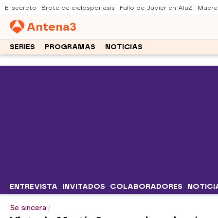
El secreto
Brote de ciclosporiasis
Fallo de Javier en AlaZ
Muere
Antena
3
SERIES
PROGRAMAS
NOTICIAS
ENTREVISTA
INVITADOS
COLABORADORES
NOTICI
Se sincera