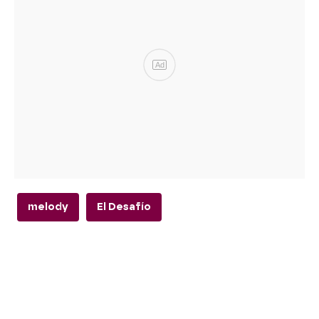
Ad
melody
El Desafío