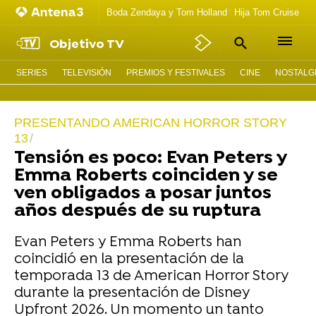
Boda Zendaya y Tom Holland
Hija Tom Cruise act
Objetivo TV
SERIES
TELEVISIÓN
PREMIOS Y FESTIVALES
CINE
NOSTALGI
PRESENTANDO AMERICAN HORROR STORY
13
Tensión es poco: Evan Peters y
Emma Roberts coinciden y se
ven obligados a posar juntos
años después de su ruptura
Evan Peters y Emma Roberts han
coincidió en la presentación de la
temporada 13 de American Horror Story
durante la presentación de Disney
Upfront 2026. Un momento un tanto