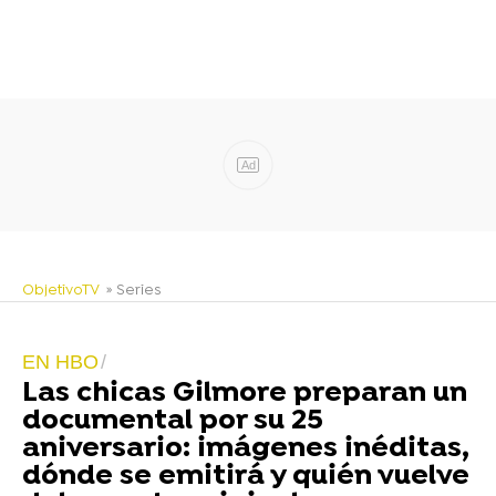
Ad
ObjetivoTV
» Series