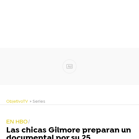
Ad
ObjetivoTV
» Series