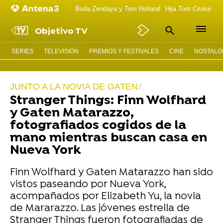
Boda Zendaya y Tom Holland
Hija Tom Cruise act
Objetivo TV
SERIES
TELEVISIÓN
PREMIOS Y FESTIVALES
CINE
NOSTALGI
JUNTO A LA NOVIA DE GATEN
Stranger Things: Finn Wolfhard
y Gaten Matarazzo,
fotografiados cogidos de la
mano mientras buscan casa en
Nueva York
Finn Wolfhard y Gaten Matarazzo han sido
vistos paseando por Nueva York,
acompañados por Elizabeth Yu, la novia
de Mararazzo. Las jóvenes estrella de
Stranger Things fueron fotografiadas de