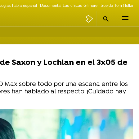
ouglas habla español
Documental Las chicas Gilmore
Sueldo Tom Holland 
e Saxon y Lochlan en el 3x05 de
BO Max sobre todo por una escena entre los
ores han hablado al respecto. ¡Cuidado hay