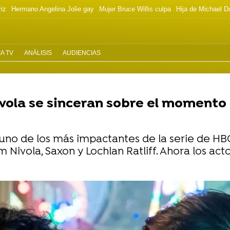
riz
Hermano Angelina Jolie gay
Mujer Bruce Willis culpa
Hija de Michael D
A TV
ANÁLISIS
AUDIENCIAS
ola se sinceran sobre el momento d
o uno de los más impactantes de la serie de H
Nivola, Saxon y Lochlan Ratliff. Ahora los act