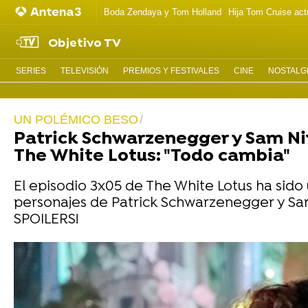
Boda Zendaya y Tom Holland
Hija Tom Cruise act
Objetivo TV
SERIES
TELEVISIÓN
PREMIOS Y FESTIVALES
CINE
NOSTALGI
UN POLÉMICO BESO
Patrick Schwarzenegger y Sam Niv
The White Lotus: "Todo cambia"
El episodio 3x05 de The White Lotus ha sid
personajes de Patrick Schwarzenegger y Sam 
SPOILERS!