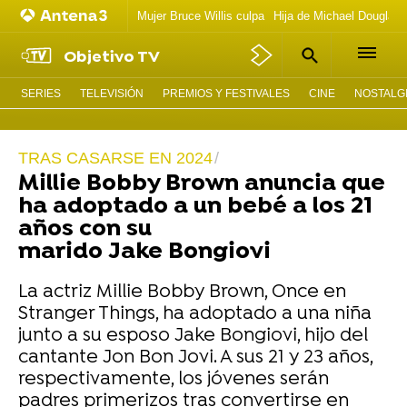
Mujer Bruce Willis culpa
Hija de Michael Douglas 
Objetivo TV
SERIES
TELEVISIÓN
PREMIOS Y FESTIVALES
CINE
NOSTALGI
TRAS CASARSE EN 2024
Millie Bobby Brown anuncia que
ha adoptado a un bebé a los 21
años con su
marido Jake Bongiovi
La actriz Millie Bobby Brown, Once en
Stranger Things, ha adoptado a una niña
junto a su esposo Jake Bongiovi, hijo del
cantante Jon Bon Jovi. A sus 21 y 23 años,
respectivamente, los jóvenes serán
padres primerizos tras convertirse en