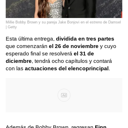
Millie Bobby Brown y su pareja Jake Bonjovi en el estreno de Damsel
| Getty
Esta última entrega,
dividida en tres partes
que comenzarán
el 26 de noviembre
y cuyo
esperado final se resolverá
el 31 de
diciembre
, tendrá ocho capítulos y contará
con las
actuaciones del elenco
principal
.
Ad
Además de Bobby Brown, regresan
Finn