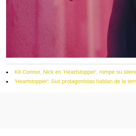
Kit Connor, Nick en 'Heartstopper', rompe su silen
'Heartstopper': Sus protagonistas hablan de la te