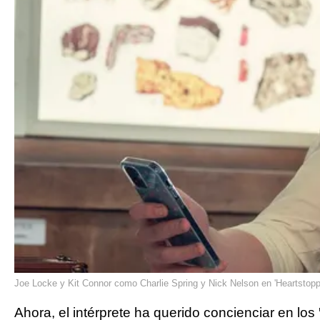
Joe Locke y Kit Connor como Charlie Spring y Nick Nelson en 'Heartstopper
Ahora, el intérprete ha querido concienciar en los