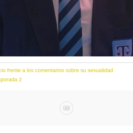
cio frente a los comentarios sobre su sexualidad
mporada 2
Ad