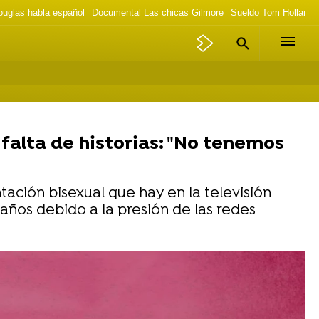
ouglas habla español
Documental Las chicas Gilmore
Sueldo Tom Holland 
 falta de historias: "No tenemos
tación bisexual que hay en la televisión
 años debido a la presión de las redes