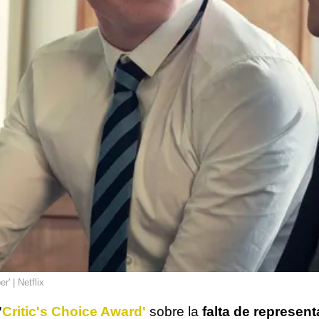
' | Netflix
'
Critic's Choice Award'
sobre la
falta de represent