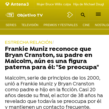
Mujer Bruce Willis culpa
Hija de Michael Douglas 
Objetivo TV
SERIES
TELEVISIÓN
PREMIOS Y FESTIVALES
CINE
NOSTALGI
ESTRECHA RELACIÓN
Frankie Muniz reconoce que
Bryan Cranston, su padre en
Malcolm, aún es una figura
paterna para él: "Se preocupa"
Malcolm, serie de principios de los 2000,
unió a Frankie Muniz y Bryan Cranston
como padre e hijo en la ficción. Casi 20
años desde su final, el actor de 38 años ha
revelado que todavía se preocupa por él
y mantienen un contacto frecuente.