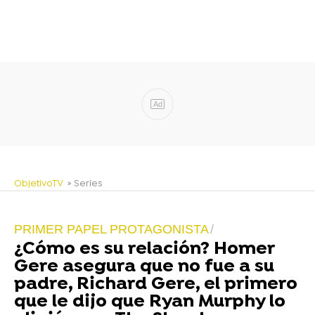
Ad
ObjetivoTV
» Series