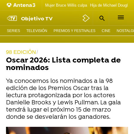
Mujer Bruce Willis culpa
Hija de Michael Douglas 
Objetivo TV
SERIES
TELEVISIÓN
PREMIOS Y FESTIVALES
CINE
NOSTALGI
98 EDICIÓN
Oscar 2026: Lista completa de
nominados
Ya conocemos los nominados a la 98
edición de los Premios Oscar tras la
lectura protagonizada por los actores
Danielle Brooks y Lewis Pullman. La gala
tendrá lugar el próximo 15 de marzo
donde se desvelarán los ganadores.