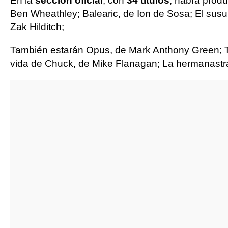
En la
sección oficial
, con
34 títulos
, habrá prod
Ben Wheathley; Balearic, de Ion de Sosa; El susu
Zak Hilditch;
También estarán Opus, de Mark Anthony Green; The
vida de Chuck, de Mike Flanagan; La hermanastra 