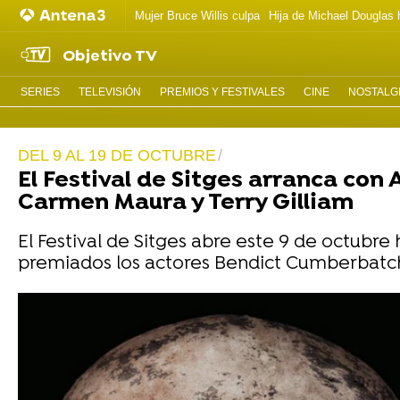
Mujer Bruce Willis culpa
Hija de Michael Douglas 
Objetivo TV
SERIES
TELEVISIÓN
PREMIOS Y FESTIVALES
CINE
NOSTALGI
DEL 9 AL 19 DE OCTUBRE
El Festival de Sitges arranca co
Carmen Maura y Terry Gilliam
El Festival de Sitges abre este 9 de octubre
premiados los actores Bendict Cumberbatch 