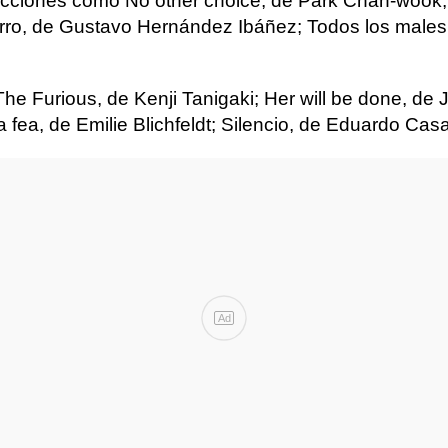
ucciones como No other choice, de Park Chan-wook; 
rro, de Gustavo Hernández Ibáñez; Todos los males,
 Furious, de Kenji Tanigaki; Her will be done, de J
fea, de Emilie Blichfeldt; Silencio, de Eduardo Casa
Ad