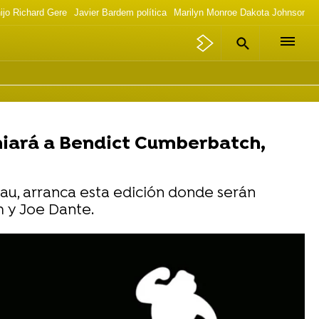
ijo Richard Gere
Javier Bardem política
Marilyn Monroe Dakota Johnson p
emiará a Bendict Cumberbatch,
rnau, arranca esta edición donde serán
m y Joe Dante.