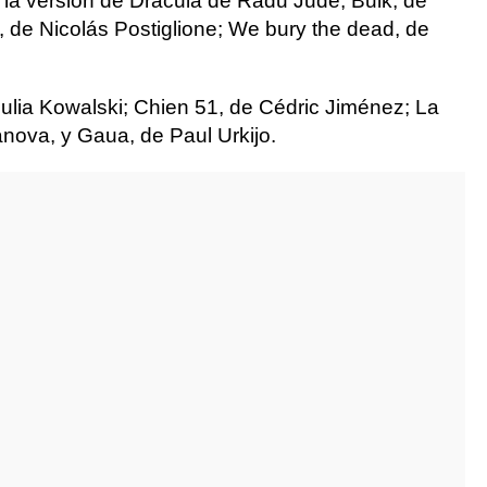
la versión de Dracula de Radu Jude; Bulk, de
 de Nicolás Postiglione; We bury the dead, de
ulia Kowalski; Chien 51, de Cédric Jiménez; La
nova, y Gaua, de Paul Urkijo.