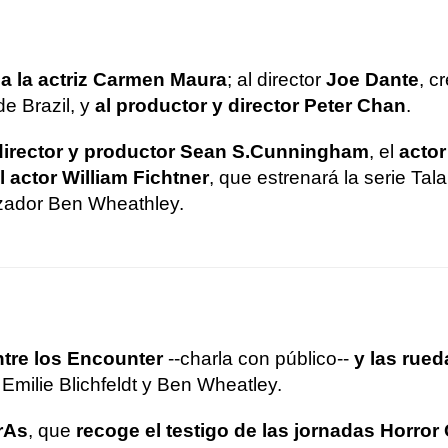
a la actriz Carmen Maura
; al director
Joe Dante
, c
de Brazil, y
al productor y director Peter Chan
.
director y productor Sean S.Cunningham
, el
acto
l actor William Fichtner
, que estrenará la serie Tala
lizador Ben Wheathley.
ntre los Encounter
--charla con público--
y las rue
Emilie Blichfeldt y Ben Wheatley.
rAs
, que
recoge el testigo de las jornadas Horror 