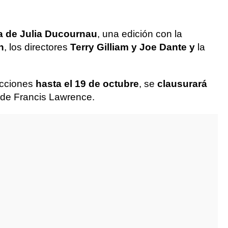
a de Julia Ducournau
, una edición con la
h
, los directores
Terry Gilliam y Joe Dante y
la
ecciones
hasta el 19 de octubre
, se
clausurará
n de Francis Lawrence.