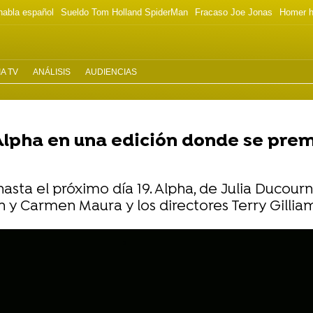
habla español
Sueldo Tom Holland SpiderMan
Fracaso Joe Jonas
Homer h
A TV
ANÁLISIS
AUDIENCIAS
n Alpha en una edición donde se pr
 hasta el próximo día 19. Alpha, de Julia Ducou
y Carmen Maura y los directores Terry Gillia