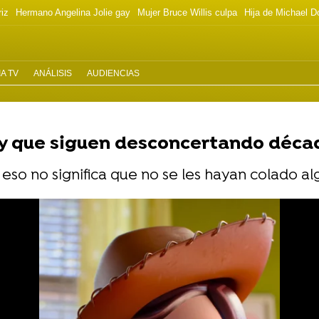
riz
Hermano Angelina Jolie gay
Mujer Bruce Willis culpa
Hija de Michael D
A TV
ANÁLISIS
AUDIENCIAS
ory que siguen desconcertando déc
o eso no significa que no se les hayan colado a