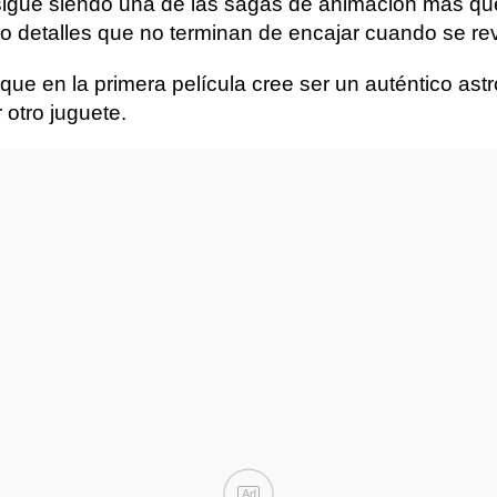
sigue siendo una de las sagas de animación más queri
n o detalles que no terminan de encajar cuando se r
ue en la primera película cree ser un auténtico as
 otro juguete.
Ad