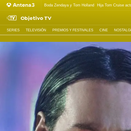
Boda Zendaya y Tom Holland
Hija Tom Cruise act
Objetivo TV
SERIES
TELEVISIÓN
PREMIOS Y FESTIVALES
CINE
NOSTALGI