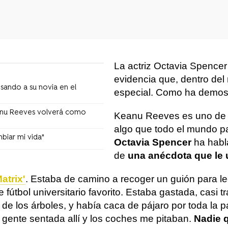
La actriz Octavia Spencer
evidencia que, dentro de
ando a su novia en el
especial. Como ha demost
eanu Reeves volverá como
Keanu Reeves es uno de l
algo que todo el mundo pa
biar mi vida"
Octavia Spencer
ha habl
de
una anécdota que le
Matrix'
. Estaba de camino a recoger un guión para leer
tbol universitario favorito. Estaba gastada, casi tra
e los árboles, y había caca de pájaro por toda la p
 gente sentada allí y los coches me pitaban.
Nadie 