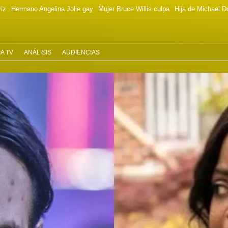
riz
Hermano Angelina Jolie gay
Mujer Bruce Willis culpa
Hija de Michael D
A TV
ANÁLISIS
AUDIENCIAS