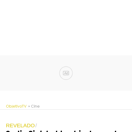
Ad
ObjetivoTV
» Cine