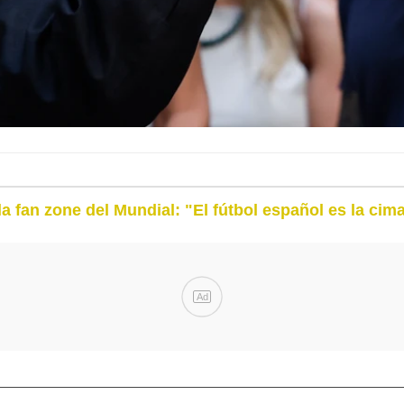
fan zone del Mundial: "El fútbol español es la cima
Ad