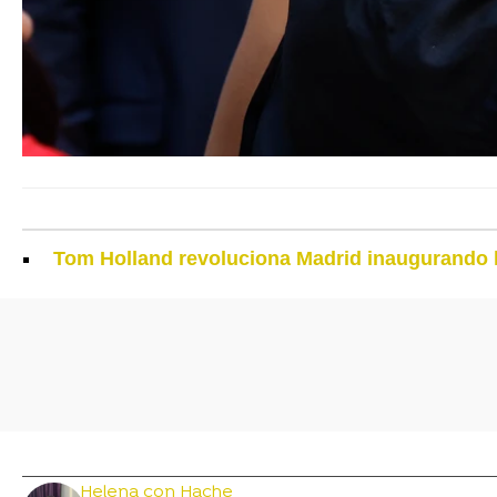
Tom Holland revoluciona Madrid inaugurando la 
Helena con Hache