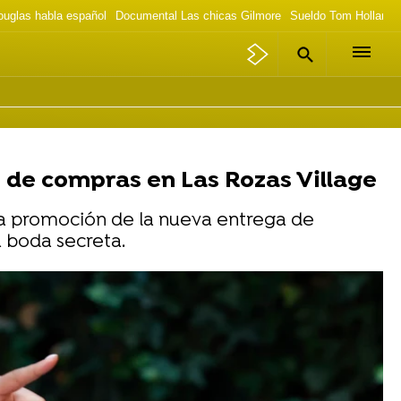
ouglas habla español
Documental Las chicas Gilmore
Sueldo Tom Holland 
o de compras en Las Rozas Village
 la promoción de la nueva entrega de
 boda secreta.