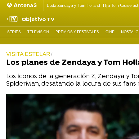
Boda Zendaya y Tom Holland
Hija Tom Cruise act
Objetivo TV
SERIES
TELEVISIÓN
PREMIOS Y FESTIVALES
CINE
NOSTALGI
VISITA ESTELAR
Los planes de Zendaya y Tom Holl
Los iconos de la generación Z, Zendaya y To
SpiderMan, desatando la locura de sus fans