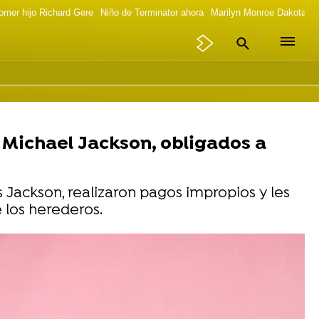
omer hijo Richard Gere
Niño de Terminator ahora
Marilyn Monroe Dakota J
e Michael Jackson, obligados a
 Jackson, realizaron pagos impropios y les
 los herederos.