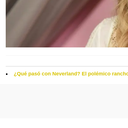
¿Qué pasó con Neverland? El polémico rancho 