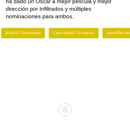
ha dado un Oscar a mejor película y mejor
dirección por Infiltrados y múltiples
nominaciones para ambos.
Martin Scorsese
Leonardo Dicaprio
jennifer l