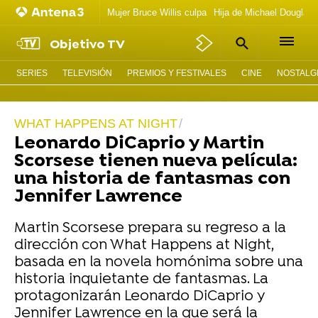
Mujer Bruce Willis culpa
Hija de Michael Douglas 
Objetivo TV
SERIES
TELEVISIÓN
PREMIOS Y FESTIVALES
CINE
NOSTALGI
WHAT HAPPENS AT NIGHT
Leonardo DiCaprio y Martin
Scorsese tienen nueva película:
una historia de fantasmas con
Jennifer Lawrence
Martin Scorsese prepara su regreso a la
dirección con What Happens at Night,
basada en la novela homónima sobre una
historia inquietante de fantasmas. La
protagonizarán Leonardo DiCaprio y
Jennifer Lawrence en la que será la