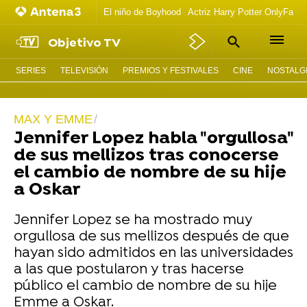
El niño de Boyhood
Actriz Harry Potter OnlyFans
Objetivo TV
SERIES
TELEVISIÓN
PREMIOS Y FESTIVALES
CINE
NOSTALGI
MAX Y EMME
Jennifer Lopez habla "orgullosa"
de sus mellizos tras conocerse
el cambio de nombre de su hije
a Oskar
Jennifer Lopez se ha mostrado muy
orgullosa de sus mellizos después de que
hayan sido admitidos en las universidades
a las que postularon y tras hacerse
público el cambio de nombre de su hije
Emme a Oskar.