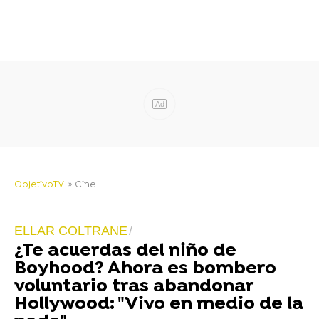
Ad
ObjetivoTV
» Cine