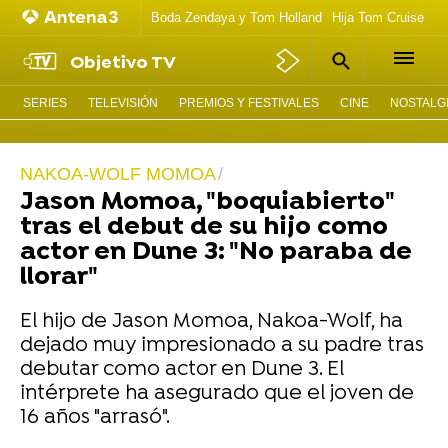
Boda Zendaya y Tom Holland
Hija Tom Cruise act
Objetivo TV
SERIES
TELEVISIÓN
PREMIOS Y FESTIVALES
CINE
NOSTALGI
NAKOA-WOLF MOMOA
Jason Momoa, "boquiabierto"
tras el debut de su hijo como
actor en Dune 3: "No paraba de
llorar"
El hijo de Jason Momoa, Nakoa-Wolf, ha
dejado muy impresionado a su padre tras
debutar como actor en Dune 3. El
intérprete ha asegurado que el joven de
16 años "arrasó".