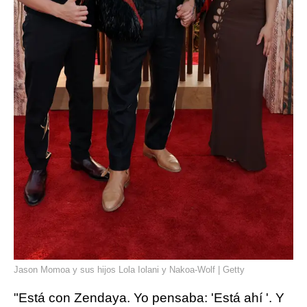
Jason Momoa y sus hijos Lola Iolani y Nakoa-Wolf | Getty
"Está con Zendaya. Yo pensaba: 'Está ahí '. Y