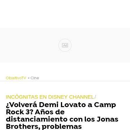
Ad
ObjetivoTV
» Cine