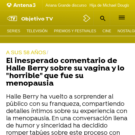
Ariana Grande discurso
Hija de Michael Douglas 
Objetivo TV
SERIES
TELEVISIÓN
PREMIOS Y FESTIVALES
CINE
NOSTALGI
A SUS 58 AÑOS
El inesperado comentario de
Halle Berry sobre su vagina y lo
"horrible" que fue su
menopausia
Halle Berry ha vuelto a sorprender al
público con su franqueza, compartiendo
detalles íntimos sobre su experiencia con
la menopausia. En una conversación llena
de humor y sinceridad ha decidido
romper tabúes sobre este proceso con