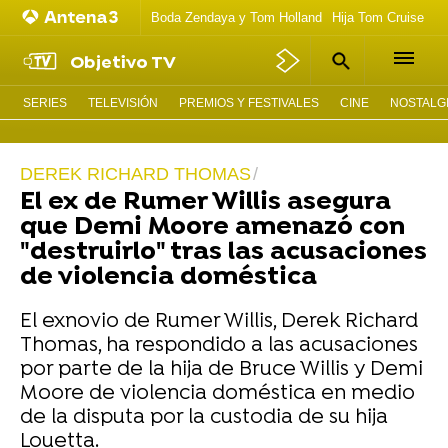
Boda Zendaya y Tom Holland
Hija Tom Cruise act
Objetivo TV
SERIES
TELEVISIÓN
PREMIOS Y FESTIVALES
CINE
NOSTALGI
DEREK RICHARD THOMAS
El ex de Rumer Willis asegura
que Demi Moore amenazó con
"destruirlo" tras las acusaciones
de violencia doméstica
El exnovio de Rumer Willis, Derek Richard
Thomas, ha respondido a las acusaciones
por parte de la hija de Bruce Willis y Demi
Moore de violencia doméstica en medio
de la disputa por la custodia de su hija
Louetta.