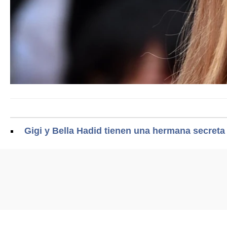
Gigi y Bella Hadid tienen una hermana secreta