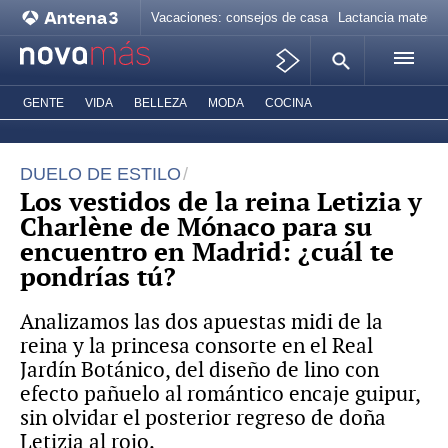
Vacaciones: consejos de casa
Lactancia materna
GENTE
VIDA
BELLEZA
MODA
COCINA
DUELO DE ESTILO
Los vestidos de la reina Letizia y
Charlène de Mónaco para su
encuentro en Madrid: ¿cuál te
pondrías tú?
Analizamos las dos apuestas midi de la
reina y la princesa consorte en el Real
Jardín Botánico, del diseño de lino con
efecto pañuelo al romántico encaje guipur,
sin olvidar el posterior regreso de doña
Letizia al rojo.