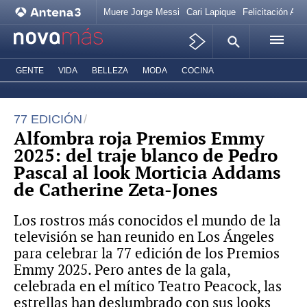
Muere Jorge Messi
Cari Lapique
Felicitación Ana
GENTE
VIDA
BELLEZA
MODA
COCINA
77 EDICIÓN
Alfombra roja Premios Emmy
2025: del traje blanco de Pedro
Pascal al look Morticia Addams
de Catherine Zeta-Jones
Los rostros más conocidos el mundo de la
televisión se han reunido en Los Ángeles
para celebrar la 77 edición de los Premios
Emmy 2025. Pero antes de la gala,
celebrada en el mítico Teatro Peacock, las
estrellas han deslumbrado con sus looks