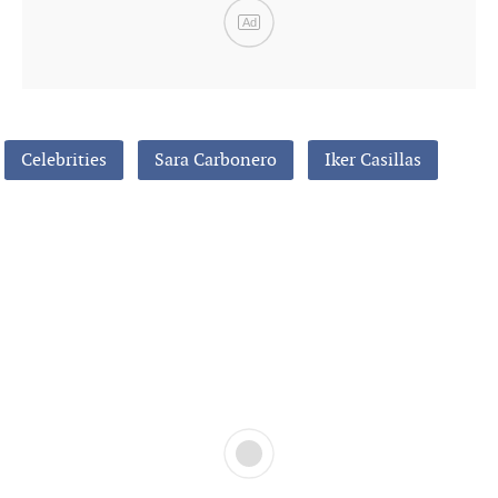
Ad
Celebrities
Sara Carbonero
Iker Casillas