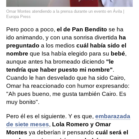
Omar Montes atendiendo a la prensa durante un evento en Ávila |
Europa Press
Pero poco a poco,
el de Pan Bendito
se ha
ido animando, y con una sonrisa divertida
ha
preguntado
a los medios
cuál había sido el
nombre
que Isa había elegido para su
bebé
,
aunque antes ha bromeado diciendo
"le
tendría que haber puesto mi nombre"
.
Cuando le han desvelado que ha sido Cairo,
Omar ha reaccionado con humor expresando:
"Ah pues bueno, me gusta también Cairo. Es
muy bonito".
Pero él es el siguiente. Y es que,
embarazada
de siete meses
,
Lola Romero y Omar
Montes
ya deberían ir pensando
cuál será el