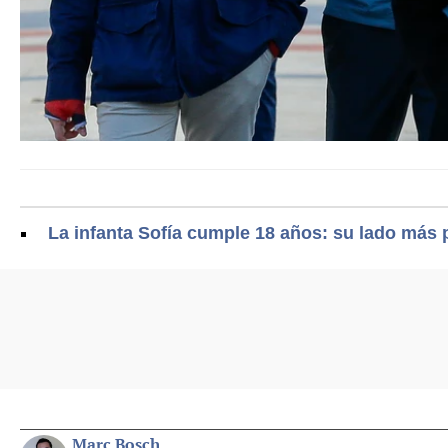
La infanta Sofía cumple 18 años: su lado más 
Marc Bosch