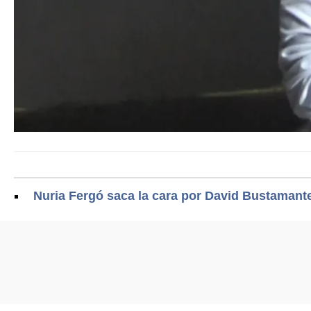
Nuria Fergó saca la cara por David Bustamante 