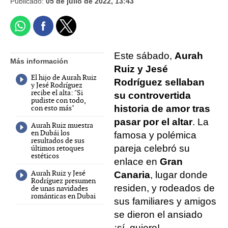
Publicado:
05 de julio de 2022, 13:43
Este sábado,
Aurah
Más información
Ruiz y Jesé
El hijo de Aurah Ruiz
Rodríguez sellaban
y Jesé Rodríguez
recibe el alta: "Si
su controvertida
pudiste con todo,
con esto más"
historia de amor tras
pasar por el altar
. La
Aurah Ruiz muestra
en Dubái los
famosa y polémica
resultados de sus
pareja celebró su
últimos retoques
estéticos
enlace en
Gran
Aurah Ruiz y Jesé
Canaria
, lugar donde
Rodríguez presumen
residen, y rodeados de
de unas navidades
románticas en Dubai
sus familiares y amigos
se dieron el ansiado
¡sí, quiero!