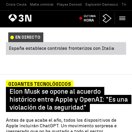
Crisis Ceuta
Mafia criminal
Playas Donosti
Explosión Damasco
Tirote
Antena
ÚLTIMA
Noticias
3
HORA
EN DIRECTO
España establece controles fronterizos con Italia
GIGANTES TECNOLÓGICOS
Elon Musk se opone al acuerdo
histórico entre Apple y OpenAI: "Es una
violación de la seguridad"
Antes de que acabe el año, todos los dispositivos de
Apple incluirán ChatGPT. Un movimiento sorpresa e
inesperado que no ha gustado a todo el sector.