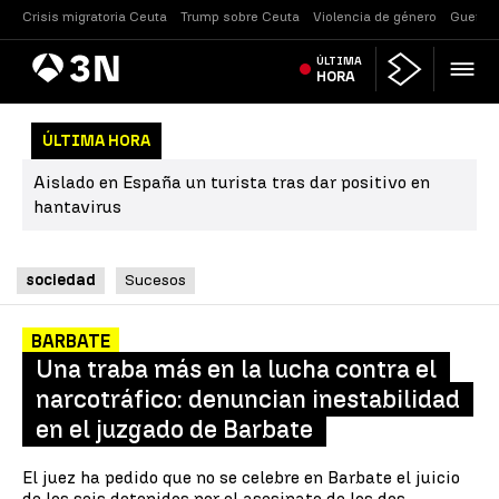
Crisis migratoria Ceuta
Trump sobre Ceuta
Violencia de género
Guerra 
Antena
ÚLTIMA
Noticias
3
HORA
ÚLTIMA HORA
Aislado en España un turista tras dar positivo en
hantavirus
sociedad
Sucesos
BARBATE
Una traba más en la lucha contra el
narcotráfico: denuncian inestabilidad
en el juzgado de Barbate
El juez ha pedido que no se celebre en Barbate el juicio
de los seis detenidos por el asesinato de los dos